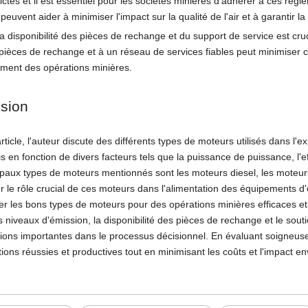
rictes et il est essentiel pour les sociétés minières d'adhérer à ces rég
peuvent aider à minimiser l'impact sur la qualité de l'air et à garantir
la disponibilité des pièces de rechange et du support de service est c
 pièces de rechange et à un réseau de services fiables peut minimiser 
ement des opérations minières.
sion
rticle, l'auteur discute des différents types de moteurs utilisés dans l'
is en fonction de divers facteurs tels que la puissance de puissance, l'
cipaux types de moteurs mentionnés sont les moteurs diesel, les moteur
ur le rôle crucial de ces moteurs dans l'alimentation des équipements d
er les bons types de moteurs pour des opérations minières efficaces et d
 les niveaux d'émission, la disponibilité des pièces de rechange et le 
ions importantes dans le processus décisionnel. En évaluant soigneuse
ions réussies et productives tout en minimisant les coûts et l'impact e