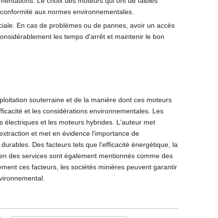
lementations. Le choix des moteurs qui ont de faibles
 la conformité aux normes environnementales.
ruciale. En cas de problèmes ou de pannes, avoir un accès
considérablement les temps d'arrêt et maintenir le bon
exploitation souterraine et de la manière dont ces moteurs
efficacité et les considérations environnementales. Les
s électriques et les moteurs hybrides. L'auteur met
'extraction et met en évidence l'importance de
urables. Des facteurs tels que l'efficacité énergétique, la
soutien des services sont également mentionnés comme des
ment ces facteurs, les sociétés minières peuvent garantir
nvironnemental.