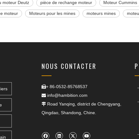
du moteur Deutz
pièce de rechange moteur
Moteur Cummins
de moteur
Moteurs pour les mines
moteurs mines
moteu
NOUS CONTACTER
P
+ 86-0532-85768537

iers
info@hambition.com

Road Yanqing, district de Chengyang,

e
Qingdao, Shandong, Chine.
ain