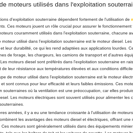
e moteurs utilisés dans l'exploitation souterra
ions d'exploitation souterraine dépendent fortement de l'utilisation de
s. Ces moteurs jouent un rôle crucial pour assurer le fonctionnement flui
oteurs couramment utilisés dans l'exploitation souterraine, chacune av
 moteur utilisé dans l'exploitation souterraine est le moteur diesel. L
et leur durabilité, ce qui les rend adaptées aux applications lourdes. 
mes de forage, les chargeurs, les camions de transport et d'autres équip
Les moteurs diesel sont préférés dans l'exploitation souterraine en ra
t de leur résistance aux températures élevées et aux conditions diffici
ype de moteur utilisé dans l'exploitation souterraine est le moteur élec
ité et sont connus pour leur efficacité et leurs faibles émissions. Ces m
on souterraines où la ventilation est une préoccupation, car elles pro
esel. Les moteurs électriques sont souvent utilisés pour alimenter les 
souterraines.
e forage souterrain
Chargeur de scooptram souterrain
res années, il y a eu une tendance croissante à l'utilisation de moteurs
ombinent les avantages des moteurs diesel et électriques, offrant une m
 Ces moteurs sont généralement utilisés dans des équipements miniers