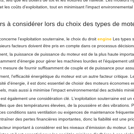
nts, tels que les bolters de toit et les voitures de navette. Les moteur
et les coûts d'exploitation, tout en minimisant l'impact environnemental 
rs à considérer lors du choix des types de mote
concerne l'exploitation souterraine, le choix du droit
engine
Les types s
sieurs facteurs doivent être pris en compte dans ce processus décision
nt, la puissance de puissance du moteur est de la plus haute importan
samment d'énergie pour gérer les machines lourdes et l'équipement util
en mesure de fournir suffisamment de couple et de puissance pour assur
nt, l'efficacité énergétique du moteur est un autre facteur critique. L
nsité d'énergie, il est donc essentiel de choisir des moteurs économes 
els, mais aussi à minimise l'impact environnemental des activités miniè
té est également une considération clé. L'exploitation souterraine est un
 telles que des températures élevées, de la poussière et des vibrations. 
 ces conditions sans ventilation ou exigences de maintenance fréquente
traîner des pertes financières importantes, donc la fiabilité est une pri
acteur important à considérer est les niveaux d'émission du moteur. 