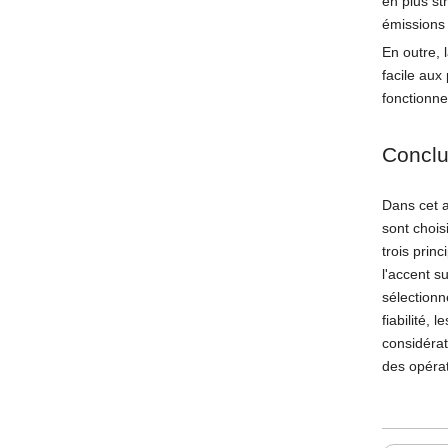
en plus st
émissions 
En outre, 
facile aux
fonctionn
Conclu
Dans cet a
sont chois
trois prin
l'accent s
sélectionn
fiabilité,
considérat
des opérat