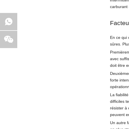
intermitte
carburant 
Facteu
En ce qui 
sûres. Plu
Premièreme
avec suffi
doit être 
Deuxièmeme
forte inte
opérationn
La fiabili
difficiles
résister à
peuvent en
Un autre f