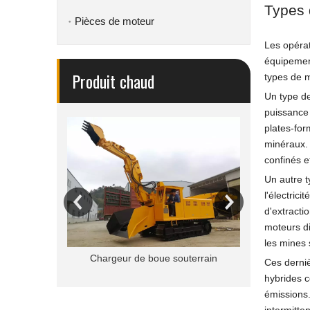
Types d
Pièces de moteur
Les opérat
équipement
Produit chaud
types de m
Un type de
puissance 
plates-for
minéraux. 
confinés e
Un autre t
l'électric
d'extracti
moteurs di
les mines 
Jambo d
outerrain
Chargeur de boue souterrain
Ces derniè
hybrides c
émissions.