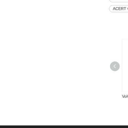
ACERT C
Volvo Penta TAD550ve moteur en stock