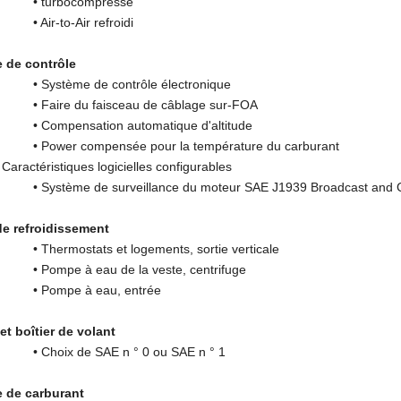
rbocompressé
-to-Air refroidi
 de contrôle
tème de contrôle électronique
e du faisceau de câblage sur-FOA
ensation automatique d'altitude
r compensée pour la température du carburant
téristiques logicielles configurables
ème de surveillance du moteur SAE J1939 Broadcast and C
de refroidissement
mostats et logements, sortie verticale
e à eau de la veste, centrifuge
mpe à eau, entrée
et boîtier de volant
ix de SAE n ° 0 ou SAE n ° 1
 de carburant