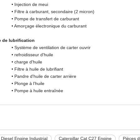
ection de meui
re à carburant, secondaire (2 micron)
pe de transfert de carburant
rçage électronique du carburant
 de lubrification
ème de ventilation de carter ouvrir
roidisseur d'huile
arge d'huile
re à huile de lubrifiant
re d'huile de carter arrière
nge à l'huile
pe à huile entraînée
Diesel Engine Industrial
Caterpillar Cat C27 Engine
Pièces 