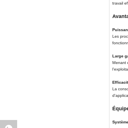
travail 
Avanta
Puissan
Les proc
fonction
Large g
Menant d
l'exploit
Efficaci
La conso
d'applica
Équip
Système 