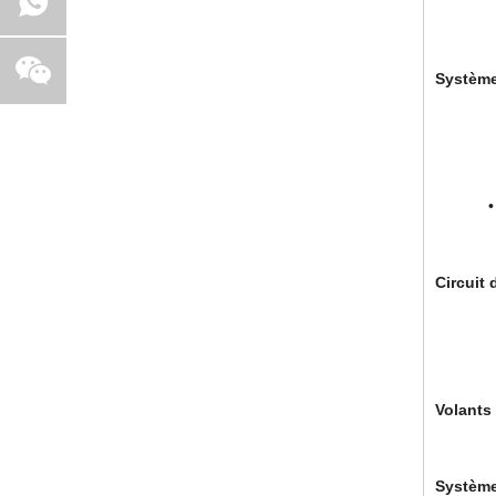
• tu
• Air
Système
• Sys
• Fair
• Comp
• Powe
• Carac
• Syst
Circuit 
• Ther
• Pomp
• Po
Volants 
• Cho
Système