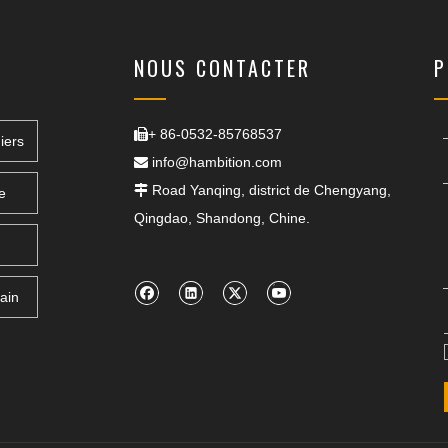
NOUS CONTACTER
P
+ 86-0532-85768537

iers
info@hambition.com

Road Yanqing, district de Chengyang,

e
Qingdao, Shandong, Chine.
ain