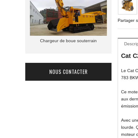
Partager s
Chargeur de boue souterrain
Carte de fora
Descrip
Cat C
NOUS CONTACTER
Le Cat C
783 BKW 
Ce moteu
aux dern
émission
Avec une
lourde. 
moteur o