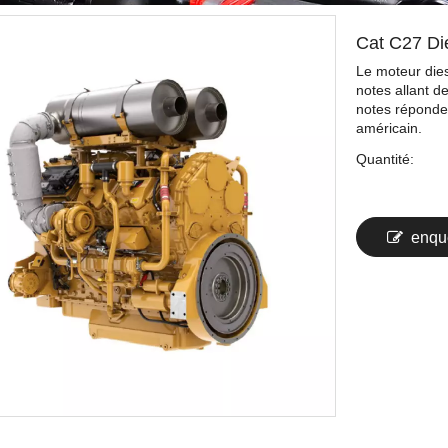
Cat C27 Die
Le moteur die
notes allant 
notes réponden
américain.
Quantité:
enqu