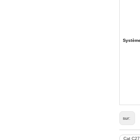
• Inj
• Filt
• Pom
• Amo
Système
• Syst
• ref
• ch
• Filt
• Pand
• Plo
• Pom
sur:
Cat C27 